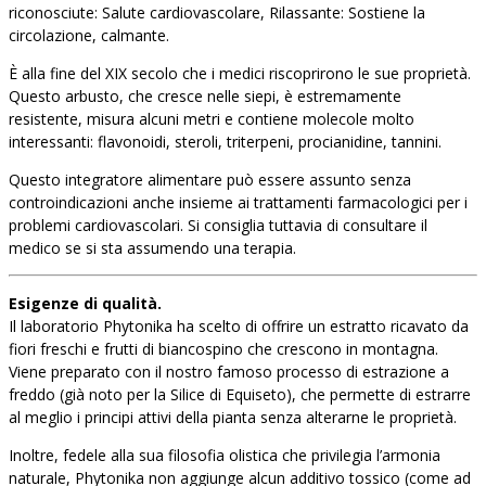
riconosciute: Salute cardiovascolare, Rilassante: Sostiene la
circolazione, calmante.
È alla fine del XIX secolo che i medici riscoprirono le sue proprietà.
Questo arbusto, che cresce nelle siepi, è estremamente
resistente, misura alcuni metri e contiene molecole molto
interessanti: flavonoidi, steroli, triterpeni, procianidine, tannini.
Questo integratore alimentare può essere assunto senza
controindicazioni anche insieme ai trattamenti farmacologici per i
problemi cardiovascolari. Si consiglia tuttavia di consultare il
medico se si sta assumendo una terapia.
Esigenze di qualità.
Il laboratorio Phytonika ha scelto di offrire un estratto ricavato da
fiori freschi e frutti di biancospino che crescono in montagna.
Viene preparato con il nostro famoso processo di estrazione a
freddo (già noto per la Silice di Equiseto), che permette di estrarre
al meglio i principi attivi della pianta senza alterarne le proprietà.
Inoltre, fedele alla sua filosofia olistica che privilegia l’armonia
naturale, Phytonika non aggiunge alcun additivo tossico (come ad