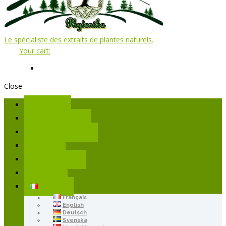
Le spécialiste des extraits de plantes naturels.
Your cart:
Close
Phytonika
i nostri prodotti
Documentazione
Carrello
il mio account
Contacts
Italiano
Français
English
Deutsch
Svenska