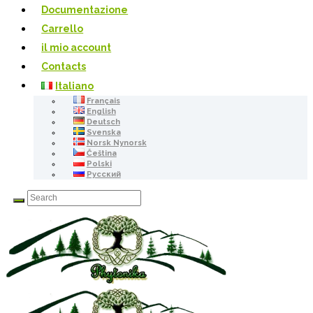
Documentazione
Carrello
il mio account
Contacts
Italiano
Français
English
Deutsch
Svenska
Norsk Nynorsk
Čeština
Polski
Русский