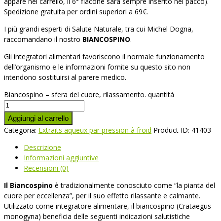
appare nel carrello, il 6° flacone sarà sempre inserito nel pacco).
Spedizione gratuita per ordini superiori a 69€.
I più grandi esperti di Salute Naturale, tra cui Michel Dogna,
raccomandano il nostro
BIANCOSPINO
.
Gli integratori alimentari favoriscono il normale funzionamento
dell’organismo e le informazioni fornite su questo sito non
intendono sostituirsi al parere medico.
Biancospino – sfera del cuore, rilassamento. quantità
Aggiungi al carrello
Categoria:
Extraits aqueux par pression à froid
Product ID:
41403
Descrizione
Informazioni aggiuntive
Recensioni (0)
Il Biancospino
è tradizionalmente conosciuto come “la pianta del
cuore per eccellenza”, per il suo effetto rilassante e calmante.
Utilizzato come integratore alimentare, il biancospino (Crataegus
monogyna) beneficia delle seguenti indicazioni salutistiche