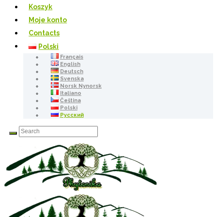
Koszyk
Moje konto
Contacts
Polski
Français
English
Deutsch
Svenska
Norsk Nynorsk
Italiano
Čeština
Polski
Русский