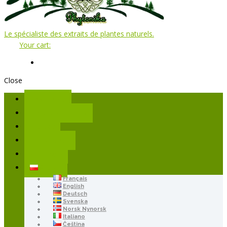
Le spécialiste des extraits de plantes naturels.
Your cart:
Close
Phytonika
Nasze produkty
Koszyk
Moje konto
Contacts
Polski
Français
English
Deutsch
Svenska
Norsk Nynorsk
Italiano
Čeština