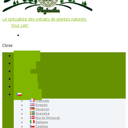
Le spécialiste des extraits de plantes naturels.
Your cart:
Close
Phytonika
Obchod
Košík
Můj účet
Contacts
Čeština
Français
English
Deutsch
Svenska
Norsk Nynorsk
Italiano
Čeština