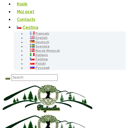
Košík
Můj účet
Contacts
Čeština
Français
English
Deutsch
Svenska
Norsk Nynorsk
Italiano
Čeština
Polski
Русский