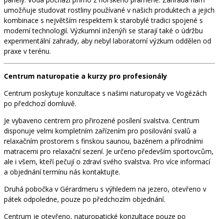
umožňuje studovat rostliny používané v našich produktech a jejich
kombinace s největším respektem k starobylé tradici spojené s
moderní technologií. Výzkumní inženýři se starají také o údržbu
experimentální zahrady, aby nebyl laboratorní výzkum oddělen od
praxe v terénu.
Centrum naturopatie a kurzy pro profesionály
Centrum poskytuje konzultace s našimi naturopaty ve Vogézách
po předchozí domluvě.
Je vybaveno centrem pro přirozené posílení svalstva. Centrum
disponuje velmi kompletním zařízením pro posilování svalů a
relaxačním prostorem s finskou saunou, bazénem a přírodními
matracemi pro relaxační sezení. Je určeno především sportovcům,
ale i všem, kteří pečují o zdraví svého svalstva. Pro více informací
a objednání termínu nás kontaktujte.
Druhá pobočka v Gérardmeru s výhledem na jezero, otevřeno v
pátek odpoledne, pouze po předchozím objednání.
Centrum je otevřeno, naturopatické konzultace pouze po