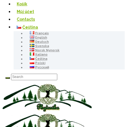
Košík
Můj účet
Contacts
Čeština
Français
English
Deutsch
Svenska
Norsk Nynorsk
Italiano
Čeština
Polski
Русский