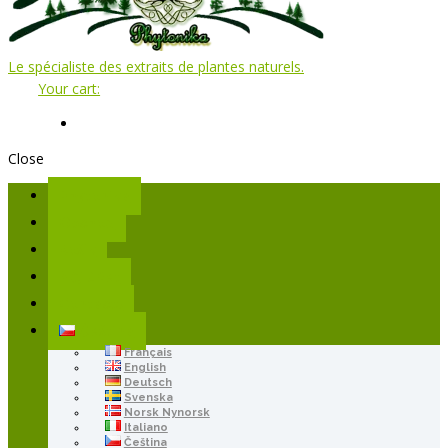
Le spécialiste des extraits de plantes naturels.
Your cart:
Close
Phytonika
Obchod
Košík
Můj účet
Contacts
Čeština
Français
English
Deutsch
Svenska
Norsk Nynorsk
Italiano
Čeština