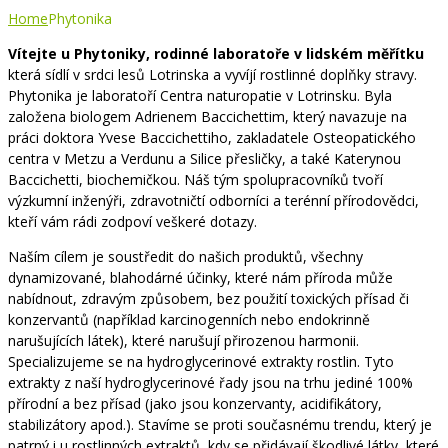
Home
Phytonika
Vítejte u Phytoniky, rodinné laboratoře v lidském měřítku
která sídlí v srdci lesů Lotrinska a vyvíjí rostlinné doplňky stravy.
Phytonika je laboratoří Centra naturopatie v Lotrinsku. Byla
založena biologem Adrienem Baccichettim, který navazuje na
práci doktora Yvese Baccichettiho, zakladatele Osteopatického
centra v Metzu a Verdunu a Silice přesličky, a také Katerynou
Baccichetti, biochemičkou. Náš tým spolupracovníků tvoří
výzkumní inženýři, zdravotničtí odborníci a terénní přírodovědci,
kteří vám rádi zodpoví veškeré dotazy.
Naším cílem je soustředit do našich produktů, všechny
dynamizované, blahodárné účinky, které nám příroda může
nabídnout, zdravým způsobem, bez použití toxických přísad či
konzervantů (například karcinogenních nebo endokrinně
narušujících látek), které narušují přirozenou harmonii.
Specializujeme se na hydroglycerinové extrakty rostlin. Tyto
extrakty z naší hydroglycerinové řady jsou na trhu jediné 100%
přírodní a bez přísad (jako jsou konzervanty, acidifikátory,
stabilizátory apod.). Stavíme se proti současnému trendu, který je
patrný i u rostlinných extraktů, kdy se přidávají škodlivé látky, které