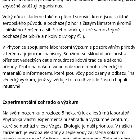
zbytečně zatěžují organismus.
Velký důraz klademe také na původ surovin, které jsou striktně
evropského původu a pocházejí z hor s čistým klimatem (kromě
sibiřského ženšenu a sibiřského smrku, které samozřejmě
pocházejí ze Sibiře a nikoliv z Evropy 🙂 ).
V Phytonice spojujeme laboratorní výzkum s pozorováním přírody
v terénu a jejími mechanismy. Snažíme se skloubit přesnost a
přísnost vědeckých dat s moudrostí lidové tradice a zákonů
přírody. Proto na našem webu naleznete mnoho vědeckých
materiálů s informacemi, které jsou vždy podloženy a odkazují na
vědecký výzkum, jenž vysvětluje to, co dříve lidé často chápali
intuitivně.
Experimentální zahrada a výzkum
Na svém pozemku o rozloze 5 hektarů luk a lesů má laboratoř
Phytonika vlastní experimentální zahradu a výzkumné centrum,
které se nachází v lese Vogéz. Ekologie je naší prioritou. V našich
zařízeních je výroba elektřiny a teplé vody zajištěna solárními
panely. Voda pochází přímo z horského pramene. Zahrada nám