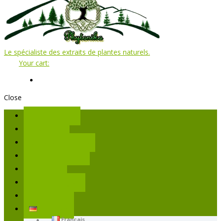
Le spécialiste des extraits de plantes naturels.
Your cart:
Close
Willkommen
Phytonika
Unsere Produkte
Dokumentation
Kontakte
Verbindungen
Mein Konto
Deutsch
Français