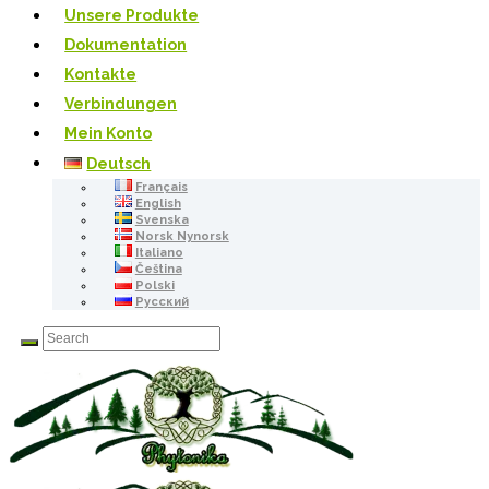
Unsere Produkte
Dokumentation
Kontakte
Verbindungen
Mein Konto
Deutsch
Français
English
Svenska
Norsk Nynorsk
Italiano
Čeština
Polski
Русский