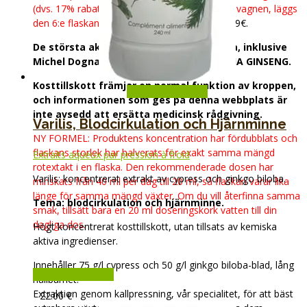
(dvs. 17% rabatt, även om det inte syns i kundvagnen, läggs
den 6:e flaskan alltid i paketet).
Fri frakt från 69€.
De största aktörerna inom naturlig hälsa, inklusive
Michel Dogna, rekommenderar vår SIBERIA GINSENG.
Kosttillskott främjar en normal funktion av kroppen,
Lägg till i varukorg
och informationen som ges på denna webbplats är
inte avsedd att ersätta medicinsk rådgivning.
Varilis, Blodcirkulation och Hjärnminne
NY FORMEL: Produktens koncentration har fördubblats och
flaskans storlek har halverats för exakt samma mängd
Extraits aqueux par pression à froid
rotextakt i en flaska. Den rekommenderade dosen har
Varilis: koncentrerat extrakt av cypress och ginkgo biloba.
minskats från 40 ml per dag till 20 ml, så flaskan varar lika
länge för samma mängd växter. Om du vill återfinna samma
Tema: blodcirkulation och hjärnminne.
smak, tillsätt bara en 20 ml doseringskork vatten till din
dagliga dos.
Högt koncentrerat kosttillskott, utan tillsats av kemiska
aktiva ingredienser.
Innehåller 75 g/l cypress och 50 g/l ginkgo biloba-blad, lång
Lägg till i varukorg
hållbarhet.
Extraktion genom kallpressning, vår specialitet, för att bäst
22.00
€