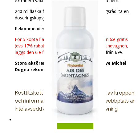
extrahera växtens element utan att denaturera dem.
240 ml flaska för en 2-veckors kur. Användningsråd: ta en
doseringskapsyl på morgonen.
Rekommenderad kurlängd: 4 till 6 flaskor.
För 5 köpta flaskor av samma produkt ges den 6:e gratis
(dvs 17% rabatt, även om det inte framgår i kundvagnen,
läggs den 6:e flaskan alltid i paketet).
Fri frakt från 69€.
Stora aktörer inom naturlig hälsa inklusive Michel
Dogna rekommenderar vår VARILIS.
Kosttillskott främjar en normal funktion av kroppen,
och informationen som ges på denna webbplats är
inte avsedd att ersätta medicinsk rådgivning.
Lägg till i varukorg