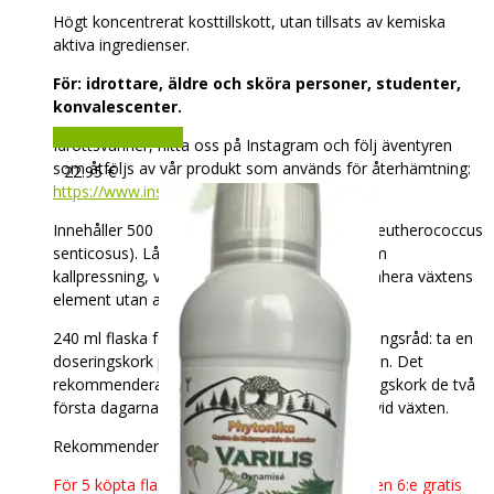
Högt koncentrerat kosttillskott, utan tillsats av kemiska
aktiva ingredienser.
För: idrottare, äldre och sköra personer, studenter,
konvalescenter.
Lägg till i varukorg
Idrottsvänner, hitta oss på Instagram och följ äventyren
som åtföljs av vår produkt som används för återhämtning:
22.95
€
https://www.instagram.com/phytonikasport/
Innehåller 500 g/l rötter av Sibirisk Ginseng (Eleutherococcus
senticosus). Lång hållbarhet. Extraktion genom
kallpressning, vår specialitet, för att bäst extrahera växtens
element utan att denaturera dem.
240 ml flaska för en två veckors kur. Användningsråd: ta en
doseringskork på morgonen och mitt på dagen. Det
rekommenderas att endast ta en halv doseringskork de två
första dagarna för att låta kroppen vänja sig vid växten.
Rekommenderad kurlängd: 2 till 6 flaskor.
För 5 köpta flaskor av samma produkt, ges den 6:e gratis