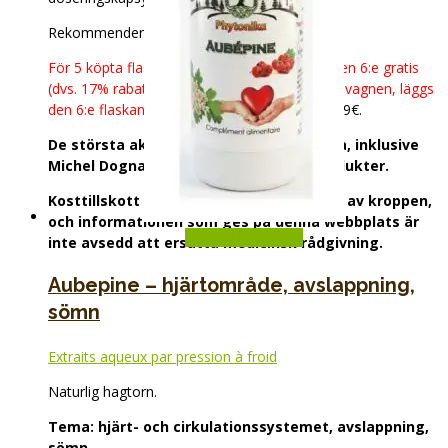
Rekommenderad kurlängd: 3 till 6 flaskor.
För 5 köpta flaskor av samma produkt, ges den 6:e gratis
(dvs. 17% rabatt, även om det inte syns i kundvagnen, läggs
den 6:e flaskan alltid i paketet).
Fri frakt från 69€.
De största aktörerna inom naturlig hälsa, inklusive
Michel Dogna, rekommenderar våra produkter.
Kosttillskott främjar en normal funktion av kroppen,
och informationen som ges på denna webbplats är
Lägg till i varukorg
inte avsedd att ersätta medicinsk rådgivning.
Aubepine – hjärtområde, avslappning,
sömn
Extraits aqueux par pression à froid
Naturlig hagtorn.
Tema: hjärt- och cirkulationssystemet, avslappning,
sömn.