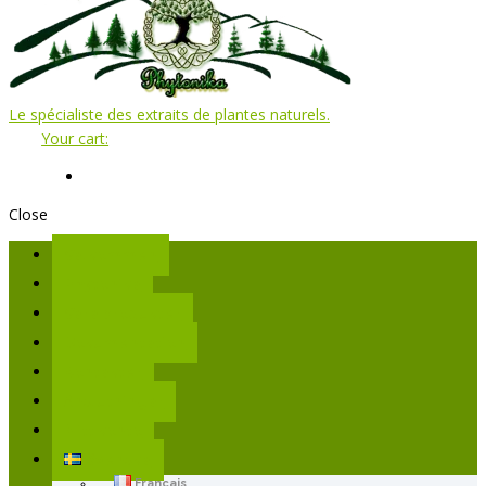
Le spécialiste des extraits de plantes naturels.
Your cart:
Close
Valkommen
Phytonika
Vara produkter
Dokumentation
Kontakter
Anslutningar
Mitt konto
Svenska
Français