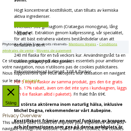
Högt koncentrerat kosttillskott, utan tillsats av kemiska
aktiva ingredienser.
Lägg till i varukorg
Innehåller 500 g/l hagtorn (Crataegus monogyna), lång
hållbarhet. Extraktion genom kallpressning, vår specialitet,
22.00
€
för att bäst extrahera växtens beståndsdelar utan att
Phytonika © 2026 Tous droits réservés-
Mentions légales
-
Conditions
denaturera dem.
générales de vente
-
Moyens de paiement
240 ml flaska för en två veckors kur. Användningsråd: ta en
Ce site utilise uniquement des cookies essentiels pour améliorer
doseringskapsyl på morgonen.
votre navigation, nous n'utilisons pas de cookies publicitaires.
Rekommenderad kurlängd: 3 till 6 flaskor.
Nous supposerons que vous acceptez leur utilisation en navigant
sur le site.
J'accepte
För 5 köpta flaskor av samma produkt, ges den 6:e gratis
(dvs. 17% rabatt, även om det inte syns i kundvagnen, läggs
den 6:e flaskan alltid i paketet).
Fri frakt från 69€.
Stäng
De största aktörerna inom naturlig hälsa, inklusive
Michel Dogna, rekommenderar vårt Aubepine.
Privacy Overview
Kosttillskott främjar en normal funktion av kroppen,
This website uses cookies to improve your experience while you
och informationen som ges på denna webbplats är
navigate through the website. Out of these cookies, the cookies