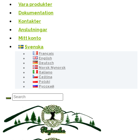
Vara produkter
Dokumentation
Kontakter
Anslutningar
Mitt konto
Svenska
Français
English
Deutsch
Norsk Nynorsk
Italiano
Čeština
Polski
Русский