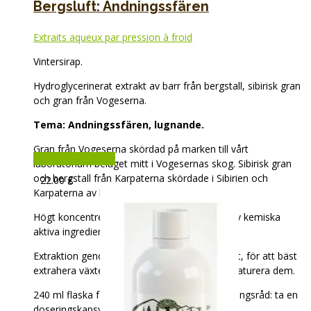
Bergsluft: Andningssfären
Extraits aqueux par pression à froid
Vintersirap.
Hydroglycerinerat extrakt av barr från bergstall, sibirisk gran
och gran från Vogeserna.
Tema: Andningssfären, lugnande.
Gran från Vogeserna skördad på marken till vårt
Lägg till i varukorg
laboratorium beläget mitt i Vogesernas skog. Sibirisk gran
och bergstall från Karpaterna skördade i Sibirien och
22.00
€
Karpaterna av lokalbefolkningen.
Högt koncentrerat kosttillskott, utan tillsats av kemiska
aktiva ingredienser.
Extraktion genom kallpressning, vår specialitet, för att bäst
extrahera växtens beståndsdelar utan att denaturera dem.
240 ml flaska för en två veckors kur. Användningsråd: ta en
doseringskapsyl på morgonen.