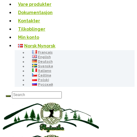
Vare produkter
Dokumentasjon
Kontakter
Tilkoblinger
Min konto
Norsk Nynorsk
Français
English
Deutsch
Svenska
Italiano
Čeština
Polski
Русский