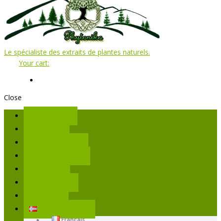
Le spécialiste des extraits de plantes naturels.
Your cart:
Close
Velkommen
Phytonika
Vare produkter
Dokumentasjon
Kontakter
Tilkoblinger
Min konto
Norsk Nynorsk
Français